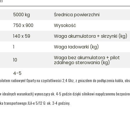
ki
5000 kg
Średnica powierzchni
750 x 900
Wysokość
140 x 59
Waga akumulatora + skrzynki (kg)
1
Waga ładowarki (kg)
Waga bez akumulatora + pilot
10
zdalnego sterowania (kg)
4-5
ilotem radiowym! Oparty na częstotliwości 2,4 Ghz, z gniazdem do podłączenia kabla, ob
 w idealnych warunkach) wynoszący ok. 4-5 godzin dzięki silnikowi napędzanemu bezpośre
a transportowego JLA-e 5/12 G: ok. 3-4 godziny.