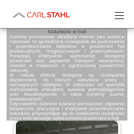
Suwnice pomostowe
Suwnice pomostowe – sprawny transport
ładunków w hali
Suwnice pomostowe
, określane również jako
suwnice
natorowe
, to sprawdzone rozwiązanie do podnoszenia
i przemieszczania ładunków w przestrzeni hal
produkcyjnych, magazynowych i przemysłowych.
Pozwalają efektywnie wykorzystać dostępną
przestrzeń oraz usprawnić transport wewnętrzny,
również w miejscach o ograniczonej powierzchni
roboczej.
W naszej ofercie dostępne są rozwiązania
dopasowane do różnych warunków pracy i
wymaganych udźwigów. W zależności od specyfiki
zastosowania oferujemy
suwnice jednodźwigarowe
oraz dwudźwigarowe
, a także systemy suwnic
podwieszanych.
Odpowiednio dobrana suwnica pomostowa zapewnia
bezpieczne, precyzyjne i efektywne przemieszczanie
ładunków
, przyczyniając się do zwiększenia wydajności
pracy oraz lepszego wykorzystania przestrzeni w hali.