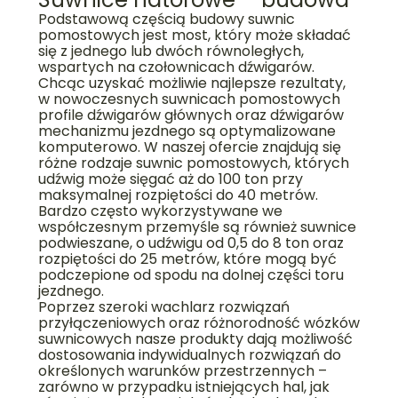
Podstawową częścią budowy suwnic
pomostowych jest most, który może składać
się z jednego lub dwóch równoległych,
wspartych na czołownicach dźwigarów.
Chcąc uzyskać możliwie najlepsze rezultaty,
w nowoczesnych suwnicach pomostowych
profile dźwigarów głównych oraz dźwigarów
mechanizmu jezdnego są optymalizowane
komputerowo. W naszej ofercie znajdują się
różne rodzaje suwnic pomostowych, których
udźwig może sięgać aż do 100 ton przy
maksymalnej rozpiętości do 40 metrów.
Bardzo często wykorzystywane we
współczesnym przemyśle są również
suwnice
podwieszane, o udźwigu od 0,5 do 8 ton oraz
rozpiętości do 25 metrów, które mogą być
podczepione od spodu na dolnej części toru
jezdnego.
Poprzez szeroki wachlarz rozwiązań
przyłączeniowych oraz różnorodność wózków
suwnicowych nasze produkty dają możliwość
dostosowania indywidualnych rozwiązań do
określonych warunków przestrzennych –
zarówno w przypadku istniejących hal, jak