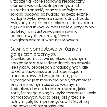
urządzenia, które stanowią nieodłączny
element wielu dziedzin przemysłu. Ich
wszechstronność, znaczne udźwigi oraz
solidna budowa pozwalają na bezpieczne i
wydajne wykonywanie różnorodnych zadań
związanym z przenoszeniem i podnoszeniem
ciężkich ładunków. W tym tekście przyjrzymy
się bliżej roli i zastosowaniom suwnic
pomostowych, ze szczególnym
uwzględnieniem suwnic natorowych.
Suwnice pomostowe w różnych
gałęziach przemysłu
Suwnice pomostowe są niezastąpionym
narzędziem w wielu dziedzinach przemysłu.
Nie tylko w procesach produkcyjnych, ale
także w zaawansowanych operacjach
transportowych i wszędzie tam, gdzie
wymagana jest maksymalna wytrzymałość
przy minimalnym ciężarze własnym.
Jednakże, aby dokładnie zrozumieć, jakie
korzyści mogą płynąć z wykorzystania suwnic
pomostowych, warto bliżej przyjrzeć się
różnym gałęziom przemysłu, w których są
one powszechnie stosowane.