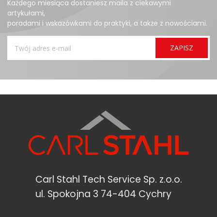
Każdego miesiąca dostaniesz maila z ciekawymi
artykułami,
poradami i wskazówkami do praktyki, a także z nowościami.
Carl Stahl Tech Service Sp. z.o.o.
ul. Spokojna 3 74-404 Cychry