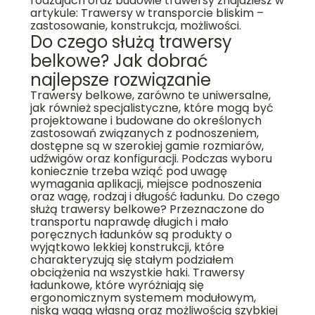
rodzajach oraz budowie trawersy znajdziesz w
artykule:
Trawersy w transporcie bliskim –
zastosowanie, konstrukcja, możliwości
.
Do czego służą trawersy
belkowe? Jak dobrać
najlepsze rozwiązanie
Trawersy belkowe, zarówno te uniwersalne,
jak również specjalistyczne, które mogą być
projektowane i budowane do określonych
zastosowań związanych z podnoszeniem,
dostępne są w szerokiej gamie rozmiarów,
udźwigów oraz konfiguracji. Podczas wyboru
koniecznie trzeba wziąć pod uwagę
wymagania aplikacji, miejsce podnoszenia
oraz wagę, rodzaj i długość ładunku. Do czego
służą trawersy belkowe? Przeznaczone do
transportu naprawdę długich i mało
poręcznych ładunków są produkty o
wyjątkowo lekkiej konstrukcji, które
charakteryzują się stałym podziałem
obciążenia na wszystkie haki. Trawersy
ładunkowe, które wyróżniają się
ergonomicznym systemem modułowym,
niską wagą własną oraz możliwością szybkiej