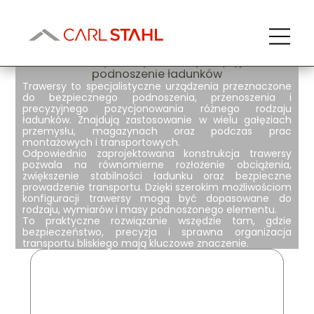
Trawersy belkowe
Trawersy – bezpieczne i precyzyjne
podnoszenie ładunków
Trawersy
to specjalistyczne urządzenia przeznaczone
do bezpiecznego podnoszenia, przenoszenia i
precyzyjnego pozycjonowania różnego rodzaju
ładunków. Znajdują zastosowanie w wielu gałęziach
przemysłu, magazynach oraz podczas prac
montażowych i transportowych.
Odpowiednio zaprojektowana konstrukcja trawersy
pozwala na
równomierne rozłożenie obciążenia,
zwiększenie stabilności ładunku oraz bezpieczne
prowadzenie transportu
. Dzięki szerokim możliwościom
konfiguracji trawersy mogą być dopasowane do
rodzaju, wymiarów i masy podnoszonego elementu.
To praktyczne rozwiązanie wszędzie tam, gdzie
bezpieczeństwo, precyzja i sprawna organizacja
transportu bliskiego
mają kluczowe znaczenie.