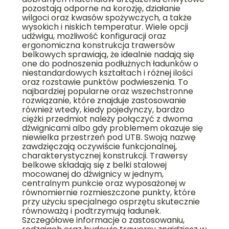
pozostają odporne na korozję, działanie
wilgoci oraz kwasów spożywczych, a także
wysokich i niskich temperatur. Wiele opcji
udźwigu, możliwość konfiguracji oraz
ergonomiczna konstrukcja trawersów
belkowych sprawiają, że idealnie nadają się
one do podnoszenia podłużnych ładunków o
niestandardowych kształtach i różnej ilości
oraz rozstawie punktów podwieszenia. To
najbardziej popularne oraz wszechstronne
rozwiązanie, które znajduje zastosowanie
również wtedy, kiedy pojedynczy, bardzo
ciężki przedmiot należy połączyć z dwoma
dźwignicami albo gdy problemem okazuje się
niewielka przestrzeń pod UTB. Swoją nazwę
zawdzięczają oczywiście funkcjonalnej,
charakterystycznej konstrukcji. Trawersy
belkowe składają się z belki stalowej
mocowanej do dźwignicy w jednym,
centralnym punkcie oraz wyposażonej w
równomiernie rozmieszczone punkty, które
przy użyciu specjalnego osprzętu skutecznie
równoważą i podtrzymują ładunek.
Szczegółowe informacje o zastosowaniu,