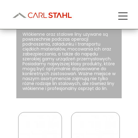
Liny
Włókienne oraz stalowe liny używane są
powszechnie podczas operacji
podnoszenia, załadunku i transportu
ciężkich materiałów, mocowania ich oraz
zabezpieczania, a także do napędu
szerokiej gamy urządzeń przemysłowych.
Posiadamy najwyższej klasy produkty, które
mogą być optymalnie dopasowane do
konkretnych zastosowań. Ważne miejsce w
naszym asortymencie zajmują nie tylko
różne rodzaje
lin stalowych
, ale również
liny
włókienne
i profesjonalny
osprzęt do lin
.