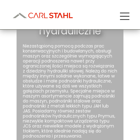
Podnośniki
hydrauliczne
Niezastąpioną pomocą podczas prac
konserwacyjnych i budowlanych, obsługi
maszyn oraz szczególnie wymagających
operacji podnoszenia nawet przy
ograniczonej ilości miejsca są rozwiązania
z dziedziny
hydrauliki siłowej
. Należą do nich
między innymi solidnie wykonane, łatwe w
obsłudze i małe podnośniki hydrauliczne,
które używane są dziś we wszystkich
gałęziach przemysłu. Specjalne miejsce w
naszym asortymencie zajmują
podnośniki
do maszyn
,
podnośniki stalowe
oraz
podnośniki z metali lekkich
typu JAH
lub
JAS
. Posiadamy również
zestaw
podnośników hydraulicznych typu Prymus
,
niezwykle kompaktowe urządzenia
typu
JCS
oraz niewielkie modele
z wydrążonym
tłokiem
, które idealnie nadają się do
podnoszenia i przesuwania.