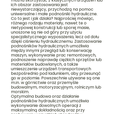
można skorzystać z klasycznych urządzeń lub
ich obszar zastosowania jest
niewystarczający, przychodzą na pomoc
uniwersalne i małe podnośniki hydrauliczne.
Co to jest i jak działa? Najprościej mówiąc,
różnego rodzaju materiały, nawet te o
nietypowej konstrukcji lub sporej masie,
unoszone są nie od góry przy użyciu
specjalistycznego wyposażenia, lecz od dołu
dzięki ciśnieniu hydraulicznemu. Zastosowanie
podnośników hydraulicznych umożliwia
między innymi przegląd lub konserwację
maszyn, wykonywanie prac remontowych,
podnoszenie naprawdę ciężkich sprzętów lub
materiałów budowlanych, a także
umieszczenie urządzeń transportowych
bezpośrednio pod ładunkiem, aby przesunąć
go w poziomie. Powszechnie używane są one
m.in. w górnictwie oraz przemyśle
budowalnym, motoryzacyjnym, rolniczym lub
morskim.
Optymalna budowa oraz działanie
podnośników hydraulicznych umożliwia
wykonywanie dowolnych operacji z
maksymalną dokładnością oraz przy