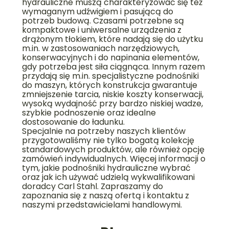
hydrauliczne muszą charakteryzować się też
wymaganym udźwigiem i pasującą do
potrzeb budową. Czasami potrzebne są
kompaktowe i uniwersalne urządzenia z
drążonym tłokiem, które nadają się do użytku
m.in. w zastosowaniach narzędziowych,
konserwacyjnych i do napinania elementów,
gdy potrzeba jest siła ciągnąca. Innym razem
przydają się m.in. specjalistyczne podnośniki
do maszyn, których konstrukcja gwarantuje
zmniejszenie tarcia, niskie koszty konserwacji,
wysoką wydajność przy bardzo niskiej wadze,
szybkie podnoszenie oraz idealne
dostosowanie do ładunku.
Specjalnie na potrzeby naszych klientów
przygotowaliśmy nie tylko bogatą kolekcję
standardowych produktów, ale również opcję
zamówień indywidualnych. Więcej informacji o
tym, jakie podnośniki hydrauliczne wybrać
oraz jak ich używać udzielą wykwalifikowani
doradcy Carl Stahl. Zapraszamy do
zapoznania się z naszą ofertą i kontaktu z
naszymi przedstawicielami handlowymi.