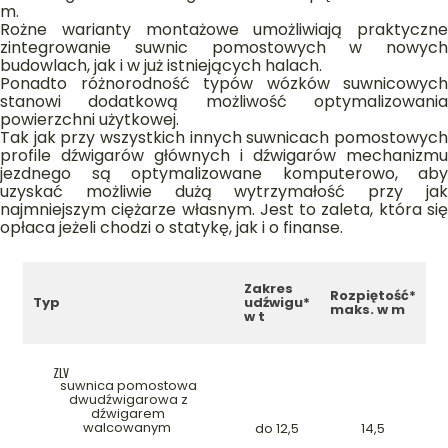
m.
Rożne warianty montażowe umożliwiają praktyczne
zintegrowanie suwnic pomostowych w nowych
budowlach, jak i w już istniejących halach.
Ponadto różnorodność typów wózków suwnicowych
stanowi dodatkową możliwość optymalizowania
powierzchni użytkowej.
Tak jak przy wszystkich innych suwnicach pomostowych
profile dźwigarów głównych i dźwigarów mechanizmu
jezdnego są optymalizowane komputerowo, aby
uzyskać możliwie dużą wytrzymałość przy jak
najmniejszym ciężarze własnym. Jest to zaleta, która się
opłaca jeżeli chodzi o statykę, jak i o finanse.
Zakres
Rozpiętość*
Typ
udźwigu*
maks. w m
w t
ZLV
suwnica pomostowa
dwudźwigarowa z
dźwigarem
walcowanym
do 12,5
14,5