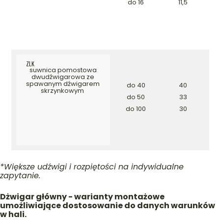
do 16
11,5
ZLK
suwnica pomostowa
dwudźwigarowa ze
spawanym dźwigarem
do 40
40
skrzynkowym
do 50
33
do 100
30
*Większe udźwigi i rozpiętości na indywidualne
zapytanie.
Dżwigar główny - warianty montażowe
umożliwiające dostosowanie do danych warunków
w hali.