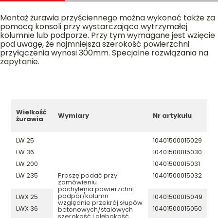
Montaż żurawia przyściennego można wykonać także za
pomocą konsoli przy wystarczająco wytrzymałej
kolumnie lub podporze. Przy tym wymagane jest wzięcie
pod uwagę, że najmniejsza szerokość powierzchni
przyłączenia wynosi 300mm. Specjalne rozwiązania na
zapytanie.
Wielkość
Wymiary
Nr artykułu
żurawia
LW 25
10401500015029
LW 36
10401500015030
LW 200
10401500015031
LW 235
Proszę podać przy
10401500015032
zamówieniu
pochylenia powierzchni
podpór/kolumn
LWX 25
10401500015049
względnie przekrój słupów
LWX 36
10401500015050
betonowych/stalowych
szerokość i głębokość