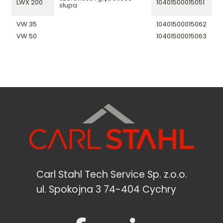
LWX 200
10401500015051
słupa
VW 35
10401500015062
VW 50
10401500015063
Carl Stahl Tech Service Sp. z.o.o.
ul. Spokojna 3 74-404 Cychry