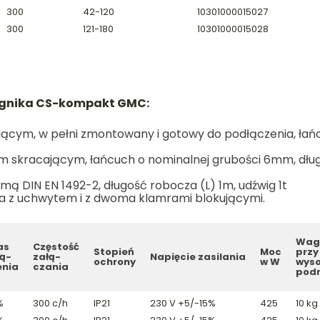
300
42-120
10301000015027
300
121-180
10301000015028
ągnika CS-kompakt GMC:
ującym, w pełni zmontowany i gotowy do podłączenia, ła
em skracającym, łańcuch o nominalnej grubości 6mm, dług
ormą DIN EN 1492-2, długość robocza (L) 1m, udźwig 1t
a z uchwytem i z dwoma klamrami blokującymi.
Wag
as
Częstość
Stopień
Moc
przy
ą-
załą-
Napięcie zasilania
ochrony
w W
wyso
enia
czania
pod
%
300 c/h
IP21
230 V +5/-15%
425
10 kg