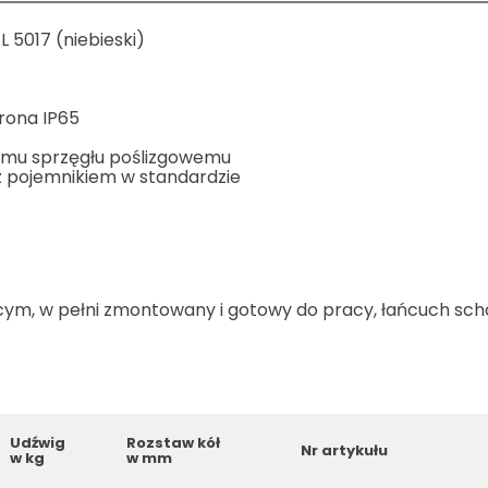
5017 (niebieski)
rona IP65
emu sprzęgłu poślizgowemu
 pojemnikiem w standardzie
cym, w pełni zmontowany i gotowy do pracy, łańcuch sch
Udźwig
Rozstaw kół
Nr artykułu
w kg
w mm