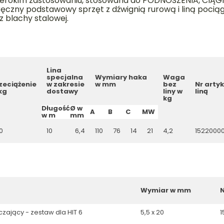
zerokim zastosowaniu, stosowana do PODNOSZENIA, CIĄGN
ęczny podstawowy sprzęt z dźwignią rurową i liną pociąg
 blachy stalowej.
Lina
specjalna
Wymiary haka
Waga
zeciążenie
w zakresie
w mm
bez
Nr artyk
kg
dostawy
liny w
liną
kg
Długość
Ø w
A
B
C
MW
w m
mm
0
10
6,4
110
76
14
21
4,2
15220000
Wymiar w mm
N
ający - zestaw dla HIT 6
5,5 x 20
1