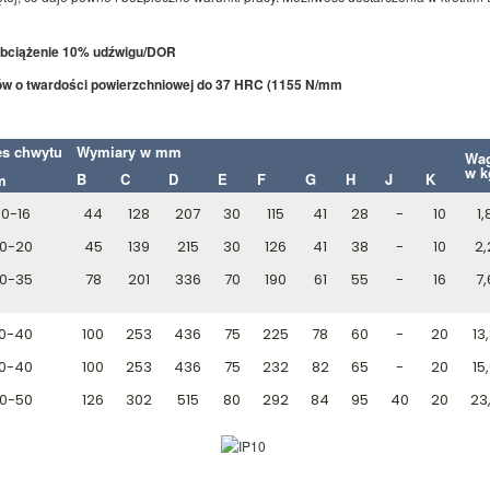
bciążenie 10% udźwigu/DOR
ów o twardości powierzchniowej do 37 HRC (1155 N/mm
es chwytu
Wymiary w mm
Wa
w k
B
C
D
E
F
G
H
J
K
m
0-16
44
128
207
30
115
41
28
-
10
1,
0-20
45
139
215
30
126
41
38
-
10
2,
0-35
78
201
336
70
190
61
55
-
16
7,
0-40
100
253
436
75
225
78
60
-
20
13
0-40
100
253
436
75
232
82
65
-
20
15
0-50
126
302
515
80
292
84
95
40
20
23