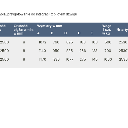
la, przygotowanie do integracji z pilotem dźwigu
ość
Grubość
Wymiary w mm
Waga
u
ciężaru min.
1 szt.
Nr art
A
B
C
D
E
w mm
w kg
-2500
8
1072
760
625
180
100
500
2530
-2500
8
1140
950
835
266
133
700
2530
-2500
8
1470
1230
1077
275
145
1000
2530