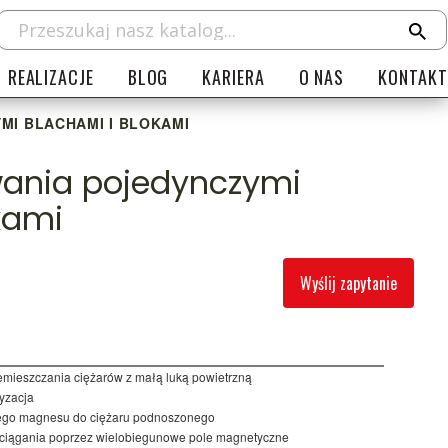
REALIZACJE
BLOG
KARIERA
O NAS
KONTAKT
I BLACHAMI I BLOKAMI
ania pojedynczymi
kami
Wyślij zapytanie
emieszczania ciężarów z małą luką powietrzną
ryzacja
nego magnesu do ciężaru podnoszonego
yciągania poprzez wielobiegunowe pole magnetyczne