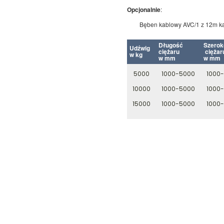
Opcjonalnie
:
Bęben kablowy AVC/1 z 12m kab
Długość
Szerok
Udźwig
ciężaru
ciężar
w kg
w mm
w mm
5000
1000-5000
1000
10000
1000-5000
1000
15000
1000-5000
1000