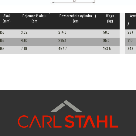
3)
2
Skok
Pojemność oleju
Powierzchnia cylindra
)
Waga
Wym
(mm)
(cm
(cm
(kg)
A
155
3.32
214.3
58.3
297
155
4.63
285.1
95.3
310
155
7.10
457.7
153.5
343