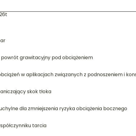
326t
bar
, powrót grawitacyjny pod obciążeniem
obciążeń w aplikacjach związanych z podnoszeniem i ko
raniczający skok tłoka
 uchylne dla zmniejszenia ryzyka obciążenia bocznego
spółczynniku tarcia