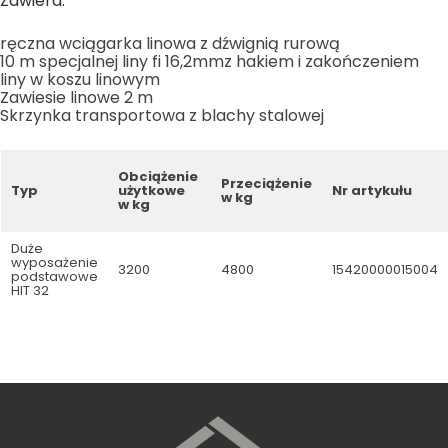
Zawiera:
ręczna wciągarka linowa z dźwignią rurową
10 m specjalnej liny fi 16,2mmz hakiem i zakończeniem
liny w koszu linowym
Zawiesie linowe 2 m
Skrzynka transportowa z blachy stalowej
Obciążenie
Przeciążenie
Typ
użytkowe
Nr artykułu
w kg
w kg
Duże
wyposażenie
3200
4800
15420000015004
podstawowe
HIT 32