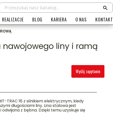
REALIZACJE
BLOG
KARIERA
O NAS
KONTAKT
UROWĄ
 nawojowego liny i ramą
Wyślij zapytanie
HIT-TRAC 16 z silnikiem elektrycznym, kiedy
żymi długościami liny. Lina stalowa jest
 odwijana z bębna. Dzięki temu uzyskuje się