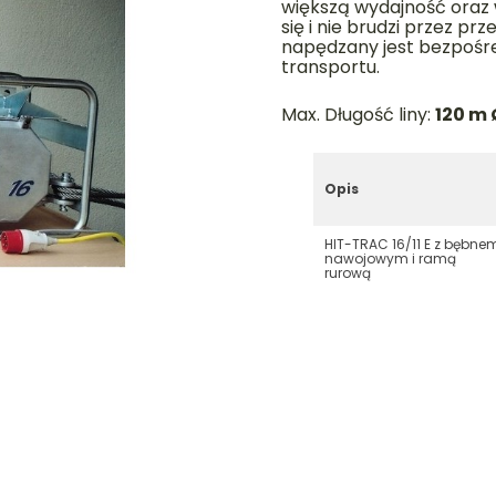
większą wydajność oraz w
się i nie brudzi przez 
napędzany jest bezpośre
transportu.
Max. Długość liny:
120 m 
Opis
HIT-TRAC 16/11 E z bębne
nawojowym i ramą
rurową