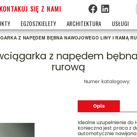
KONTAKUJ SIĘ Z NAMI
UKTY
EGZOSZKIELETY
ARCHITEKTURA
USŁUGI
IĄGARKA Z NAPĘDEM BĘBNA NAWOJOWEGO LINY I RAMĄ R
a wciągarka z napędem bębna
rurową
Numer katalogowy:
Opis
Idealne uzupełnienie do 
konieczna jest praca z du
automatycznie nawijana i