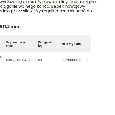
ydłuża się okres użytkowania liny. Lina nie zgina
przeciąganie wolnego końca. Bęben nawojowy
dnio przez silnik. Wysięgnik można składać do
Ø 11,2 mm
Wymiary w
Waga w
Nr artykułu
mm
kg
m
630 x 1100 x 492
83
152200000150016