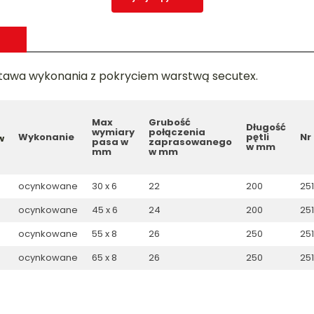
tawa wykonania z pokryciem warstwą secutex.
Max
Grubość
Długość
wymiary
połączenia
Wykonanie
pętli
Nr
w
pasa w
zaprasowanego
w mm
mm
w mm
ocynkowane
30 x 6
22
200
25
ocynkowane
45 x 6
24
200
25
ocynkowane
55 x 8
26
250
25
ocynkowane
65 x 8
26
250
25